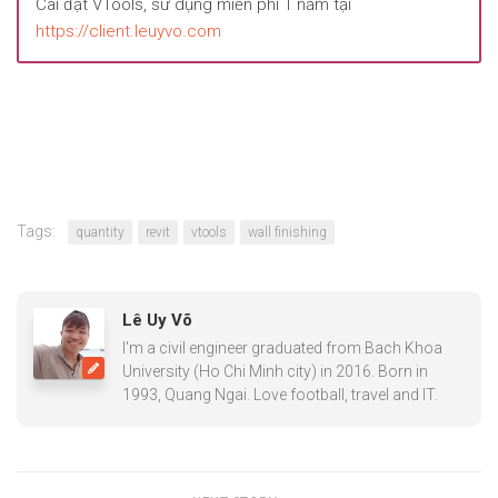
Cài đặt VTools, sử dụng miễn phí 1 năm tại
https://client.leuyvo.com
Tags:
quantity
revit
vtools
wall finishing
Lê Uy Võ
I'm a civil engineer graduated from Bach Khoa
University (Ho Chi Minh city) in 2016. Born in
1993, Quang Ngai. Love football, travel and IT.