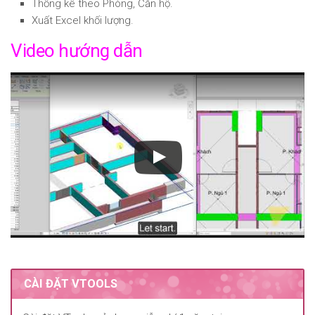
Thống kê theo Phòng, Căn hộ.
Xuất Excel khối lượng.
Video hướng dẫn
CÀI ĐẶT VTOOLS