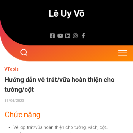
Skip
to
Lê Uy Võ
content
VTools
Hướng dẫn vé trát/vữa hoàn thiện cho
tường/cột
11/04/2023
Chức năng
Vẽ lớp trát/vữa hoàn thiện cho tường, vách, cột..