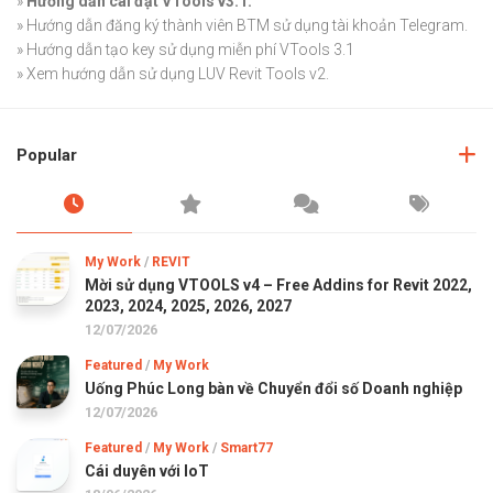
»
Hướng dẫn cài đặt VTools v3.1.
»
Hướng dẫn đăng ký thành viên BTM sử dụng tài khoản Telegram.
»
Hướng dẫn tạo key sử dụng miễn phí VTools 3.1
»
Xem hướng dẫn sử dụng LUV Revit Tools v2.
Popular
My Work
/
REVIT
Mời sử dụng VTOOLS v4 – Free Addins for Revit 2022,
2023, 2024, 2025, 2026, 2027
12/07/2026
Featured
/
My Work
Uống Phúc Long bàn về Chuyển đổi số Doanh nghiệp
12/07/2026
Featured
/
My Work
/
Smart77
Cái duyên với IoT