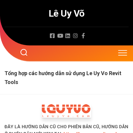
Skip
to
Lê Uy Võ
content
Tổng hợp các hướng dẫn sử dụng Le Uy Vo Revit
Tools
ĐÂY LÀ HƯỚNG DẪN CŨ CHO PHIÊN BẢN CŨ, HƯỚNG DẪN