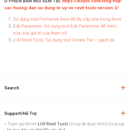
Ở PHIÊN BẢN MỚI XEM TẠI:
https://leuyvo.com/tong-hop-
cac-huong-dan-su-dung-le-uy-vo-revit-tools-version-2/
Sử dụng tool Formwork Area để lấy cốp pha trong Revit
.
Edit Parameter: Sử dụng tool Edit Parameter để thêm,
sửa, xóa giá trị của tham số
.
LUV Revit Tools: Sử dụng tool Create Tile – gạch lát
.
Search
Support/Hỗ Trợ
» Tham gia Nhóm
LUV Revit Tools
Group
để được hỗ trợ Sử dụng!