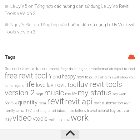
Lê Uy Võ
on
Tổng hợp các hướng dẫn sử dụng Le Uy Vo Revit
Tools version 2
Nguyễn Đạt
on
Tổng hợp các hướng dẫn sử dụng Le Uy Vo Revit
Tools version 2
Tags
3d model
arduino
ailee
autodesk forge
da lat
digital transformation
export to excel
free revit tool
happy
friend
how to
iot
iotplatform
i will show you
luv revit tools
life
luv revit tool
love
kafka
legend
version 2
my status
music
my life
mqtt
my work
revit
revit api
quantity
revit automation
portfolio
rebar
revit
smart77
the letters
travel
tùy bút
van
family
taichung
taipei
taiwan
tutorial
work
video
vtools
hay
wall finishing