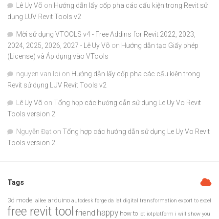
Lê Uy Võ
on
Hướng dẫn lấy cốp pha các cấu kiện trong Revit sử
dụng LUV Revit Tools v2
Mời sử dụng VTOOLS v4 - Free Addins for Revit 2022, 2023,
2024, 2025, 2026, 2027 - Lê Uy Võ
on
Hướng dẫn tạo Giấy phép
(License) và Áp dụng vào VTools
nguyen van loi
on
Hướng dẫn lấy cốp pha các cấu kiện trong
Revit sử dụng LUV Revit Tools v2
Lê Uy Võ
on
Tổng hợp các hướng dẫn sử dụng Le Uy Vo Revit
Tools version 2
Nguyễn Đạt
on
Tổng hợp các hướng dẫn sử dụng Le Uy Vo Revit
Tools version 2
Tags
3d model
arduino
ailee
autodesk forge
da lat
digital transformation
export to excel
free revit tool
happy
friend
how to
iot
iotplatform
i will show you