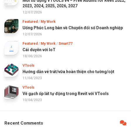
Mời sử dụng VTOOLS v4 – Free Addins for Revit 2022,
2023, 2024, 2025, 2026, 2027
12/07/2026
Featured
/
My Work
Uống Phúc Long bàn về Chuyển đổi số Doanh nghiệp
12/07/2026
Featured
/
My Work
/
Smart77
Cái duyên với IoT
18/06/2026
VTools
Hướng dẫn vé trát/vữa hoàn thiện cho tường/cột
11/04/2023
VTools
Vẽ gạch ốp lát tự động trong Revit với VTools
10/04/2023
Recent Comments