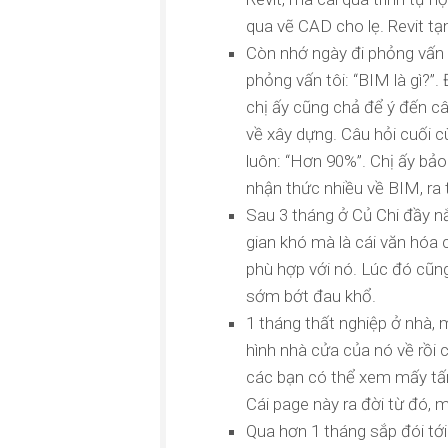
qua vẽ CAD cho lẹ. Revit tạ
Còn nhớ ngày đi phỏng vấn
phỏng vấn tôi: “BIM là gì?”.
chị ấy cũng chả để ý đến câ
về xây dựng. Câu hỏi cuối cù
luôn: “Hơn 90%”. Chị ấy bảo
nhận thức nhiều về BIM, ra t
Sau 3 tháng ở Củ Chi đầy nắn
gian khó mà là cái văn hóa 
phù hợp với nó. Lúc đó cũng 
sớm bớt đau khổ.
1 tháng thất nghiệp ở nhà, m
hình nhà cửa của nó về rồi c
các bạn có thể xem mấy tấ
Cái page này ra đời từ đó, 
Qua hơn 1 tháng sắp đói tới