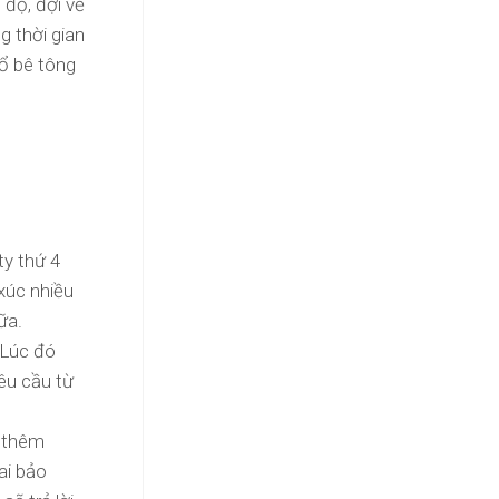
 độ, đợi vẽ
g thời gian
đổ bê tông
ty thứ 4
 xúc nhiều
ữa.
 Lúc đó
êu cầu từ
g thêm
ai bảo