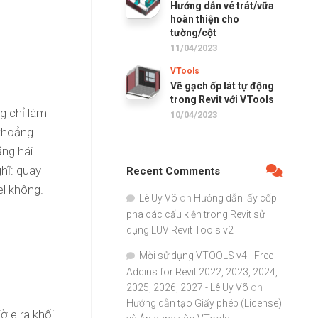
Hướng dẫn vé trát/vữa
hoàn thiện cho
tường/cột
11/04/2023
VTools
Vẽ gạch ốp lát tự động
trong Revit với VTools
g chỉ làm
10/04/2023
 khoảng
hăng hái…
hĩ: quay
Recent Comments
el không.
Lê Uy Võ
on
Hướng dẫn lấy cốp
pha các cấu kiện trong Revit sử
dụng LUV Revit Tools v2
Mời sử dụng VTOOLS v4 - Free
Addins for Revit 2022, 2023, 2024,
2025, 2026, 2027 - Lê Uy Võ
on
Hướng dẫn tạo Giấy phép (License)
ờ e ra khối