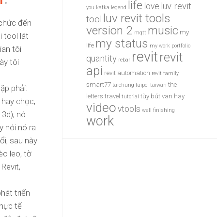
life
luv revit
love
you
kafka
legend
luv revit tools
tool
 chức đến
version 2
music
my
mqtt
 tool lát
my status
life
my work
portfolio
ian tôi
revit
revit
quantity
rebar
ày tôi
api
revit automation
revit family
smart77
the
taichung
taipei
taiwan
ặp phải:
letters
travel
tùy bút
van hay
tutorial
 hay chọc,
video
vtools
wall finishing
 3d), nó
work
y nói nó ra
ổi, sau này
o leo, tờ
Revit,
hát triển
thực tế