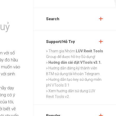
Search
quỷ
Support/Hỗ Trợ
» Tham gia Nhóm
LUV Revit Tools
n với số
Group
để được hỗ trợ Sử dụng!
gày đó hầu
»
Hướng dẫn cài đặt VTools v3.1.
ng muốn vào
»
Hướng dẫn đăng ký thành viên
với sinh
BTM sử dụng tài khoản Telegram.
»
Hướng dẫn tạo key sử dụng miễn
phí VTools 3.1
thầy dạy
»
Xem hướng dẫn sử dụng LUV
hông có ý
Revit Tools v2.
của tôi,
i biết vẽ
thôi chuyển
Popular