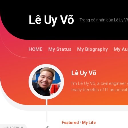
Skip
to
content
Lê Uy Võ
Trang cá nhân của Lê Uy V
HOME
My Status
My Biography
My Au
Lê Uy Võ
I'm Lê Uy Võ, a civil engineer
many benefits of IT as possi
Featured
/
My Life
12/10/2019