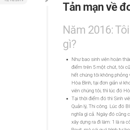
Tản mạn về đo
Năm 2016: Tôi 
gì?
Như bao sinh viên hoàn thàn
điểm trên 5 một chút, tôi 
hết chúng tôi không phỏng 
Hòa Bình, tại đơn giản vì k
viên chúng tôi, thì lúc đó Hò
Tại thời điểm đó thì Sinh vi
Quản lý, Thi công. Lúc đó B
nghĩa gì cả. Ngày đó cũng c
xây dựng ra đi làm: 1 là ra 
Revit, mà cái quá trình tự h