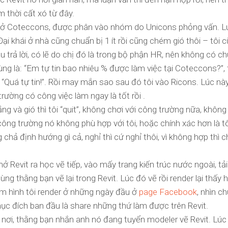
Revit
m thời cất xó từ đây.
Tools
Version
 ở Coteccons, được phân vào nhóm do Unicons phỏng vấn. Lú
1
 Đại khái ở nhà cũng chuẩn bị 1 ít rồi cũng chém gió thôi – tôi 
u trả lời, có lẽ do chị đó là trong bộ phận HR, nên không có 
Hướng
dẫn
ng là: “Em tự tin bao nhiêu % được làm việc tại Coteccons?”, tô
sử
 “Quá tự tin!”. Rồi may mắn sao sau đó tôi vào Ricons. Lúc nà
dụng
rường có công việc làm ngay là tốt rồi .
LUV
Revit
g và gió thì tôi “quit”, không chơi với công trường nữa, không
Tools
công trường nó không phù hợp với tôi, hoặc chính xác hơn là t
chả định hướng gì cả, nghỉ thì cứ nghỉ thôi, vì không hợp thì c
ở Revit ra học vẽ tiếp, vào mấy trang kiến trúc nước ngoài, tả
ùng thằng bạn vẽ lại trong Revit. Lúc đó vẽ rồi render lại thấy 
m hình tôi render ở những ngày đầu ở
page Facebook
, nhìn c
mục đích ban đầu là share những thứ làm được trên Revit.
 nơi, thằng bạn nhắn anh nó đang tuyển modeler vẽ Revit. Lúc