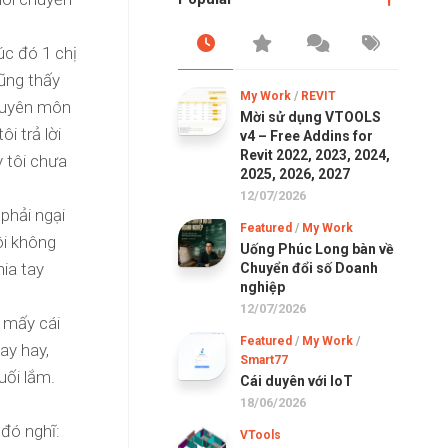
c đó 1 chị
cũng thấy
My Work
/
REVIT
chuyên môn
Mời sử dụng VTOOLS
i trả lời
v4 – Free Addins for
Revit 2022, 2023, 2024,
y tôi chưa
2025, 2026, 2027
12/07/2026
 phải ngại
Featured
/
My Work
ôi không
Uống Phúc Long bàn về
hia tay
Chuyển đổi số Doanh
nghiệp
12/07/2026
i mấy cái
Featured
/
My Work
/
hay hay,
Smart77
huối lắm.
Cái duyên với IoT
18/06/2026
 đó nghĩ:
VTools