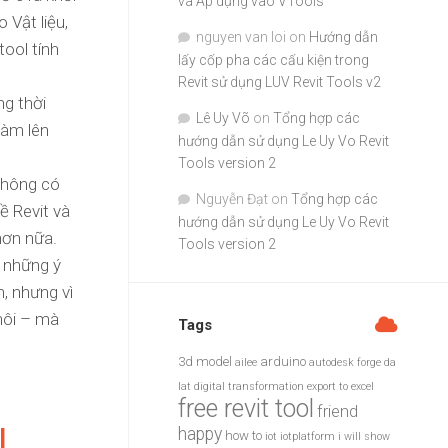
và Áp dụng vào VTools
 Vật liệu,
nguyen van loi
on
Hướng dẫn
tool tính
lấy cốp pha các cấu kiện trong
Revit sử dụng LUV Revit Tools v2
ng thời
Lê Uy Võ
on
Tổng hợp các
làm lên
hướng dẫn sử dụng Le Uy Vo Revit
Tools version 2
 không có
Nguyễn Đạt
on
Tổng hợp các
ề Revit và
hướng dẫn sử dụng Le Uy Vo Revit
hơn nữa.
Tools version 2
g những ý
, nhưng vì
hôi – mà
Tags
3d model
arduino
ailee
autodesk forge
da
lat
digital transformation
export to excel
free revit tool
friend
I
.
happy
how to
iot
iotplatform
i will show