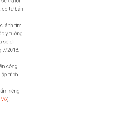
sẽ trả lời
à do tự bản
ệc, ảnh tìm
óa ý tưởng.
à sẽ đi
g 7/2018,
 đến công
lập trình
hẩm riêng
 Võ
).