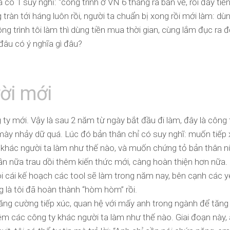
 có 1 suy nghĩ: “công trình ở VN 6 tháng ra bản vẽ, rồi đẩy tiến
 tràn tới háng luôn rồi, người ta chuẩn bị xong rồi mới làm: dùn
ông trình tôi làm thì dùng tiền mua thời gian, cùng lắm đục ra 
 đâu có ý nghĩa gì đâu?
ời mới
ty mới. Vậy là sau 2 năm từ ngày bắt đầu đi làm, đây là công 
: mày nhảy dữ quá. Lúc đó bản thân chỉ có suy nghĩ: muốn tiếp
 khác người ta làm như thế nào, và muốn chứng tỏ bản thân n
 lần nữa trau dồi thêm kiến thức mới, càng hoàn thiện hơn nữa.
i cái kế hoạch các tool sẽ làm trong năm nay, bên cạnh các y
 là tôi đã hoàn thành “hòm hòm” rồi.
 tăng cường tiếp xúc, quan hệ với mấy anh trong ngành để tăn
m các công ty khác người ta làm như thế nào. Giai đoạn này, 