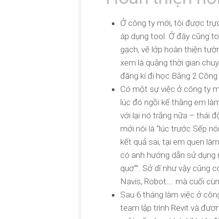
Ở công ty mới, tôi được trự
áp dụng tool. Ở đây cũng toàn
gạch, vẽ lớp hoàn thiện tườ
xem là quãng thời gian chuyể
đăng kí đi học Bằng 2 Công
Có một sự việc ở công ty m
lúc đó ngồi kế thằng em làm
với lại nó trắng nữa – thái 
mới nói là “lúc trước Sếp nó
kết quả sai, tại em quen làm
có anh hướng dẫn sử dụng rồ
quơ””. Sở dĩ như vậy cũng c
Navis, Robot…. mà cuối cùn
Sau 6 tháng làm việc ở công
team lập trình Revit và đươ