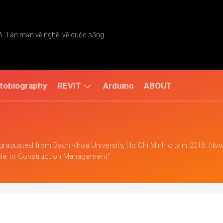
õ. Tản mạn về nghề, về cuộc sống.
tobiography
REVIT
Arduino
ABOUT
LUV
Manager
 graduated from Bach Khoa University, Ho Chi Minh city in 2016. Now 
LUV
ble to Construction Management".
Revit
Tools
Version
2
Wish
List