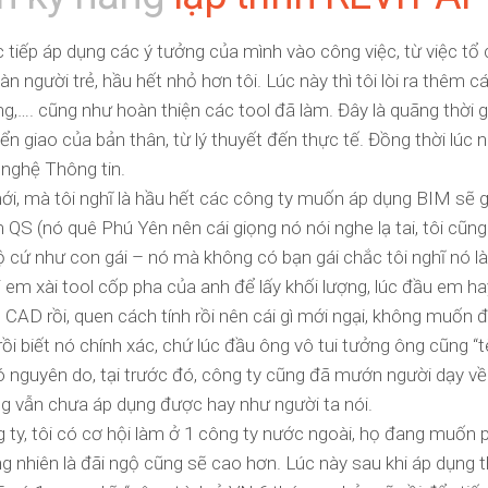
c tiếp áp dụng các ý tưởng của mình vào công việc, từ việc tổ
 người trẻ, hầu hết nhỏ hơn tôi. Lúc này thì tôi lòi ra thêm cái
ng,…. cũng như hoàn thiện các tool đã làm. Đây là quãng thời g
n giao của bản thân, từ lý thuyết đến thực tế. Đồng thời lúc n
 nghệ Thông tin.
ới, mà tôi nghĩ là hầu hết các công ty muốn áp dụng BIM sẽ g
 QS (nó quê Phú Yên nên cái giọng nó nói nghe lạ tai, tôi cũng
độ cứ như con gái – nó mà không có bạn gái chắc tôi nghĩ nó là
i em xài tool cốp pha của anh để lấy khối lượng, lúc đầu em ha
 CAD rồi, quen cách tính rồi nên cái gì mới ngại, không muốn đ
i biết nó chính xác, chứ lúc đầu ông vô tui tưởng ông cũng “tè
ó nguyên do, tại trước đó, công ty cũng đã mướn người dạy về 
g vẫn chưa áp dụng được hay như người ta nói.
 ty, tôi có cơ hội làm ở 1 công ty nước ngoài, họ đang muốn p
ng nhiên là đãi ngộ cũng sẽ cao hơn. Lúc này sau khi áp dụng 