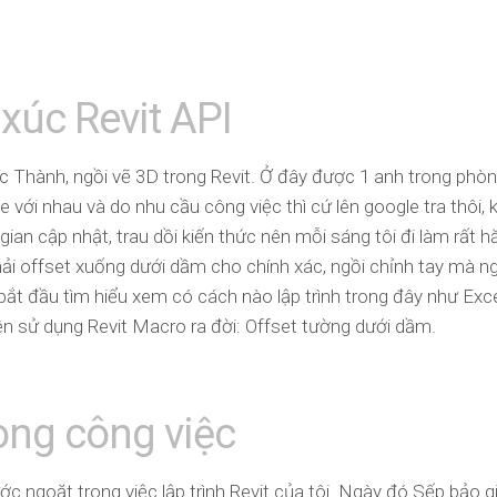
xúc Revit API
 Thành, ngồi vẽ 3D trong Revit. Ở đây được 1 anh trong phòn
file với nhau và do nhu cầu công việc thì cứ lên google tra thôi,
 gian cập nhật, trau dồi kiến thức nên mỗi sáng tôi đi làm rất 
hải offset xuống dưới dầm cho chính xác, ngồi chỉnh tay mà ng
i bắt đầu tìm hiểu xem có cách nào lập trình trong đây như Exc
ên sử dụng Revit Macro ra đời: Offset tường dưới dầm.
ong công việc
ước ngoặt trong việc lập trình Revit của tôi. Ngày đó Sếp bảo gi