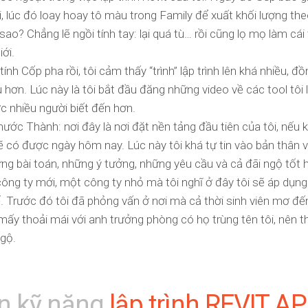
, lúc đó loay hoay tô màu trong Family để xuất khối lượng theo
 sao? Chẳng lẽ ngồi tính tay: lại quá tù… rồi cũng lọ mọ làm cái 
ới.
ính Cốp pha rồi, tôi cảm thấy “trình” lập trình lên khá nhiều, đồ
 hơn. Lúc này là tôi bắt đầu đăng những video về các tool tôi 
 nhiều người biết đến hơn.
Phước Thành: nơi đây là nơi đặt nền tảng đầu tiên của tôi, nếu
sẽ có được ngày hôm nay. Lúc này tôi khá tự tin vào bản thân v
ng bài toán, những ý tưởng, những yêu cầu và cả đãi ngộ tốt 
công ty mới, một công ty nhỏ mà tôi nghĩ ở đây tôi sẽ áp dụn
 Trước đó tôi đã phỏng vấn ở nơi mà cả thời sinh viên mơ đến
ấy thoải mái với anh trưởng phòng có họ trùng tên tôi, nên t
ngộ.
n kỹ năng
lập trình REVIT AP