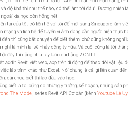
t, tôi có thể tự tin mà trả lời: “Anh chỉ cần nói chức năng, em 
 và độ khả thi như thế nào, có thể làm tới đâu”. Đương nhiên l
c ngoài kia học còn hổng hết.
ện tại của tôi, có liên hệ với tôi để mời sang Singapore làm vi
ên mạng và liên hệ để tuyển vì ảnh đang cần người hiện thực h
i đến thì cũng bắt chuyện để biết thêm, chứ cũng không nghĩ l
nghỉ là mình lại sẽ nhảy công ty nữa. Và cuối cùng là tới thán
. Tới đây thì cũng chia tay luôn cái bằng 2 CNTT.
iết addin Revit, viết web, app trên di động để theo dõi vật liệu
ệc lập trình khác như Excel. Nói chung là cái gì liên quan đến 
luôn, cái chưa biết thì lao đầu vào học.
ũng biết là tôi cũng có những ý tưởng, kế hoạch, những sản p
yond The Model
, series Revit API Cơ bản (kênh
Youtube Lê Uy