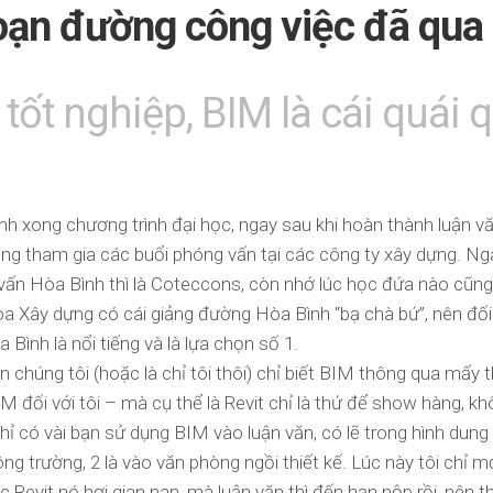
ạn đường công việc đã qua
–
Hiện
thực
Ý
tốt nghiệp, BIM là cái quái 
tưởng
Tổng
hợp
các
hướng
h xong chương trình đại học, ngay sau khi hoàn thành luận vă
dẫn
cũng tham gia các buổi phóng vấn tại các công ty xây dựng. N
sử
dụng
vấn Hòa Bình thì là Coteccons, còn nhớ lúc học đứa nào cũ
Le
hoa Xây dựng có cái giảng đường Hòa Bình “bạ chà bứ”, nên đối 
Uy
a Bình là nổi tiếng và là lựa chọn số 1.
Vo
Revit
ên chúng tôi (hoặc là chỉ tôi thôi) chỉ biết BIM thông qua mấy 
Tools
IM đối với tôi – mà cụ thể là Revit chỉ là thứ để show hàng, k
version
hỉ có vài bạn sử dụng BIM vào luận văn, có lẽ trong hình dung 
2
công trường, 2 là vào văn phòng ngồi thiết kế. Lúc này tôi chỉ mớ
LUV
ọc Revit nó hơi gian nan, mà luận văn thì đến hạn nộp rồi, nên 